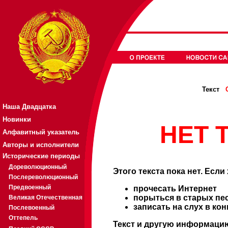
Текст
Наша Двадцатка
Новинки
НЕТ Т
Алфавитный указатель
Авторы и исполнители
Исторические периоды
Дореволюционный
Этого текста пока нет. Если
Послереволюционный
Предвоенный
прочесать Интернет
порыться в старых пе
Великая Отечественная
записать на слух в ко
Послевоенный
Оттепель
Текст и другую информацию