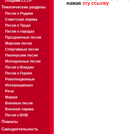
Поздний СССР
нажав
эту ссылку
Тематические разделы
Песни о Родине
Советская лирика
Песни о Труде
Песни о городах
Праздничные песни
Морские песни
Спортивные песни
Пионерские песни
Молодежные песни
Песни о Вождях
Песни о Героях
Революционные
Интернационал
Речи
Марши
Военные песни
Военная лирика
Песни о ВОВ
Плакаты
Самодеятельность