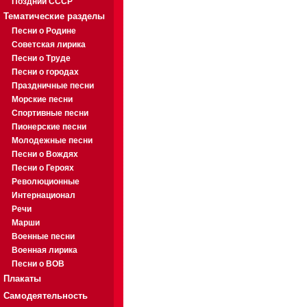
Поздний СССР
Тематические разделы
Песни о Родине
Советская лирика
Песни о Труде
Песни о городах
Праздничные песни
Морские песни
Спортивные песни
Пионерские песни
Молодежные песни
Песни о Вождях
Песни о Героях
Революционные
Интернационал
Речи
Марши
Военные песни
Военная лирика
Песни о ВОВ
Плакаты
Самодеятельность