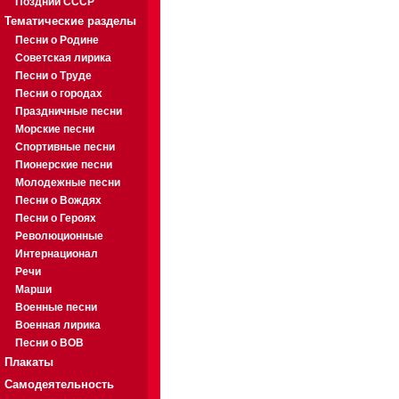
Поздний СССР
Тематические разделы
Песни о Родине
Советская лирика
Песни о Труде
Песни о городах
Праздничные песни
Морские песни
Спортивные песни
Пионерские песни
Молодежные песни
Песни о Вождях
Песни о Героях
Революционные
Интернационал
Речи
Марши
Военные песни
Военная лирика
Песни о ВОВ
Плакаты
Самодеятельность