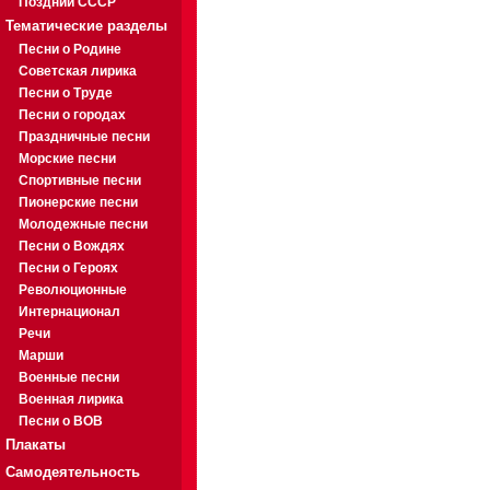
Поздний СССР
Тематические разделы
Песни о Родине
Советская лирика
Песни о Труде
Песни о городах
Праздничные песни
Морские песни
Спортивные песни
Пионерские песни
Молодежные песни
Песни о Вождях
Песни о Героях
Революционные
Интернационал
Речи
Марши
Военные песни
Военная лирика
Песни о ВОВ
Плакаты
Самодеятельность