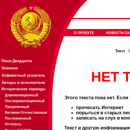
Текст
Наша Двадцатка
Новинки
НЕТ Т
Алфавитный указатель
Авторы и исполнители
Исторические периоды
Дореволюционный
Этого текста пока нет. Если
Послереволюционный
Предвоенный
прочесать Интернет
порыться в старых пе
Великая Отечественная
записать на слух в ко
Послевоенный
Оттепель
Текст и другую информацию