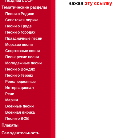
Поздний СССР
нажав
эту ссылку
Тематические разделы
Песни о Родине
Советская лирика
Песни о Труде
Песни о городах
Праздничные песни
Морские песни
Спортивные песни
Пионерские песни
Молодежные песни
Песни о Вождях
Песни о Героях
Революционные
Интернационал
Речи
Марши
Военные песни
Военная лирика
Песни о ВОВ
Плакаты
Самодеятельность