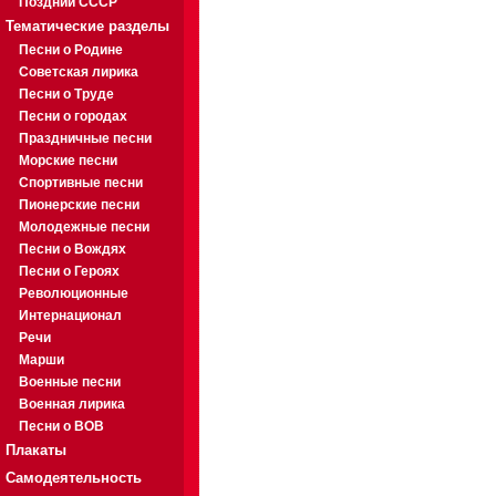
Поздний СССР
Тематические разделы
Песни о Родине
Советская лирика
Песни о Труде
Песни о городах
Праздничные песни
Морские песни
Спортивные песни
Пионерские песни
Молодежные песни
Песни о Вождях
Песни о Героях
Революционные
Интернационал
Речи
Марши
Военные песни
Военная лирика
Песни о ВОВ
Плакаты
Самодеятельность