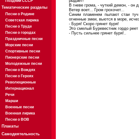
рыдает!
Поздний СССР
В гневе грома, - чуткий демон, - он 
Тематические разделы
Ветер воет... Гром грохочет...
Песни о Родине
Синим пламенем пылают стаи туч 
огненные змеи, вьются в море, исче
Советская лирика
- Буря! Скоро грянет буря!
Песни о Труде
Это смелый Буревестник гордо реет
Песни о городах
- Пусть сильнее грянет буря!..
Праздничные песни
Морские песни
Спортивные песни
Пионерские песни
Молодежные песни
Песни о Вождях
Песни о Героях
Революционные
Интернационал
Речи
Марши
Военные песни
Военная лирика
Песни о ВОВ
Плакаты
Самодеятельность