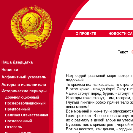
Текст
Наша Двадцатка
Новинки
Над седой равниной моря ветер т
Алфавитный указатель
подобный.
Авторы и исполнители
То крылом волны касаясь, то стрело
В этом крике - жажда бури! Силу гне
Исторические периоды
Чайки стонут перед бурей, - стонут,
Дореволюционный
И гагары тоже стонут, - им, гагарам
Глупый пингвин робко прячет тело ж
Послереволюционный
пены морем!
Предвоенный
Все мрачней и ниже тучи опускаются
Великая Отечественная
Гром грохочет. В пене гнева стонут 
их с размаху в дикой злобе на утес
Послевоенный
Буревестник с криком реет, черной 
Оттепель
Вот он носится, как демон, - гордый