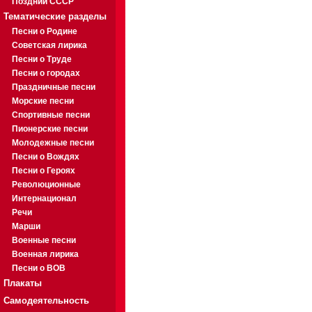
Поздний СССР
Тематические разделы
Песни о Родине
Советская лирика
Песни о Труде
Песни о городах
Праздничные песни
Морские песни
Спортивные песни
Пионерские песни
Молодежные песни
Песни о Вождях
Песни о Героях
Революционные
Интернационал
Речи
Марши
Военные песни
Военная лирика
Песни о ВОВ
Плакаты
Самодеятельность