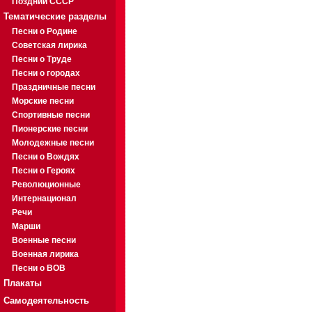
Поздний СССР
Тематические разделы
Песни о Родине
Советская лирика
Песни о Труде
Песни о городах
Праздничные песни
Морские песни
Спортивные песни
Пионерские песни
Молодежные песни
Песни о Вождях
Песни о Героях
Революционные
Интернационал
Речи
Марши
Военные песни
Военная лирика
Песни о ВОВ
Плакаты
Самодеятельность