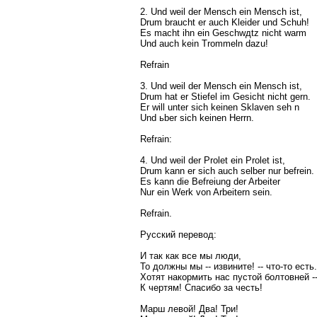
2. Und weil der Mensch ein Mensch ist,
Drum braucht er auch Kleider und Schuh!
Es macht ihn ein Geschwдtz nicht warm
Und auch kein Trommeln dazu!
Refrain
3. Und weil der Mensch ein Mensch ist,
Drum hat er Stiefel im Gesicht nicht gern.
Er will unter sich keinen Sklaven seh n
Und ьber sich keinen Herrn.
Refrain:
4. Und weil der Prolet ein Prolet ist,
Drum kann er sich auch selber nur befrein.
Es kann die Befreiung der Arbeiter
Nur ein Werk von Arbeitern sein.
Refrain.
Русский перевод:
И так как все мы люди,
То должны мы -- извините! -- что-то есть.
Хотят накормить нас пустой болтовней -
К чертям! Спасибо за честь!
Марш левой! Два! Три!