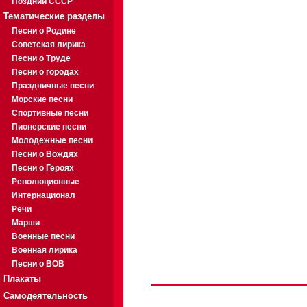
Поздний СССР
Тематические разделы
Песни о Родине
Советская лирика
Песни о Труде
Песни о городах
Праздничные песни
Морские песни
Спортивные песни
Пионерские песни
Молодежные песни
Песни о Вождях
Песни о Героях
Революционные
Интернационал
Речи
Марши
Военные песни
Военная лирика
Песни о ВОВ
Плакаты
Самодеятельность