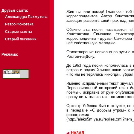
Друзья сайта:
Жив ты, или помер/ Главное, чтоб 
корреспондентов. Автор Констант
Александра Пахмутова
завещал развеять свой прах над пол
Ретро Фонотека
Обычно эта песня называется «П
Старые газеты
Константина Симонова стихотво
корреспонденты - друзья Симонова 
Старый песенник
неё собственную мелодию.
Стихотворение написано по пути с 
Реклама:
Ростов-на-Дону.
До 1963 года песня исполнялась в
ветров и водки/ Хрипли наши глотки
«Но мы не терялись никогда», убрал
Именно исправленный текст звучал
Первоначальный авторский текст б
поэмы», исправив от руки опублико
прошу петь только так - на мою гол
Оркестр Утёсова был в отпуске, но 
в передаче «С добрым утром» с и
фонограмма.
(http://aleks5m.ya.ru/replies.xml?ite
НАЗАД