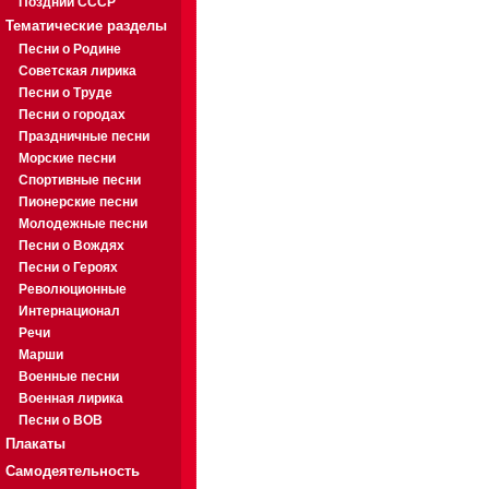
Поздний СССР
Тематические разделы
Песни о Родине
Советская лирика
Песни о Труде
Песни о городах
Праздничные песни
Морские песни
Спортивные песни
Пионерские песни
Молодежные песни
Песни о Вождях
Песни о Героях
Революционные
Интернационал
Речи
Марши
Военные песни
Военная лирика
Песни о ВОВ
Плакаты
Самодеятельность