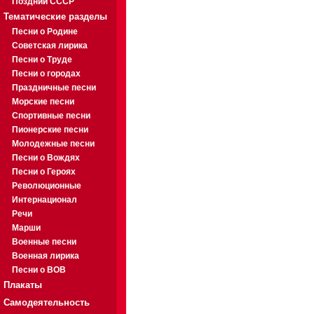
Поздний СССР
Тематические разделы
Песни о Родине
Советская лирика
Песни о Труде
Песни о городах
Праздничные песни
Морские песни
Спортивные песни
Пионерские песни
Молодежные песни
Песни о Вождях
Песни о Героях
Революционные
Интернационал
Речи
Марши
Военные песни
Военная лирика
Песни о ВОВ
Плакаты
Самодеятельность