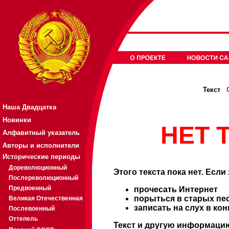
Текст
Наша Двадцатка
Новинки
НЕТ Т
Алфавитный указатель
Авторы и исполнители
Исторические периоды
Дореволюционный
Этого текста пока нет. Если
Послереволюционный
Предвоенный
прочесать Интернет
порыться в старых пе
Великая Отечественная
записать на слух в ко
Послевоенный
Оттепель
Текст и другую информацию