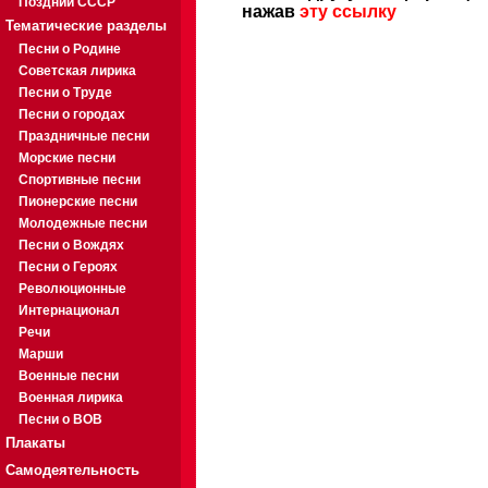
Поздний СССР
нажав
эту ссылку
Тематические разделы
Песни о Родине
Советская лирика
Песни о Труде
Песни о городах
Праздничные песни
Морские песни
Спортивные песни
Пионерские песни
Молодежные песни
Песни о Вождях
Песни о Героях
Революционные
Интернационал
Речи
Марши
Военные песни
Военная лирика
Песни о ВОВ
Плакаты
Самодеятельность