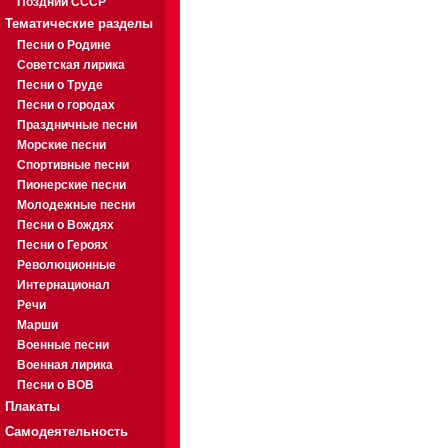
Поздний СССР
Тематические разделы
Песни о Родине
Советская лирика
Песни о Труде
Песни о городах
Праздничные песни
Морские песни
Спортивные песни
Пионерские песни
Молодежные песни
Песни о Вождях
Песни о Героях
Революционные
Интернационал
Речи
Марши
Военные песни
Военная лирика
Песни о ВОВ
Плакаты
Самодеятельность