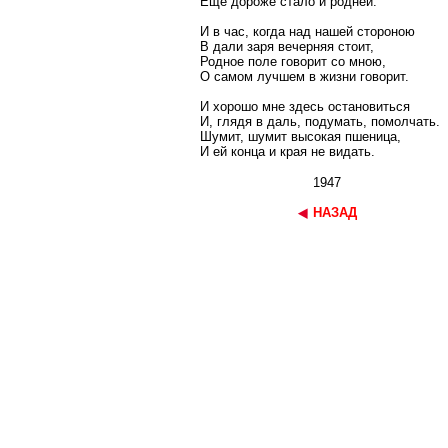
Ещё дороже стало и родней.
И в час, когда над нашей стороною
В дали заря вечерняя стоит,
Родное поле говорит со мною,
О самом лучшем в жизни говорит.
И хорошо мне здесь остановиться
И, глядя в даль, подумать, помолчать.
Шумит, шумит высокая пшеница,
И ей конца и края не видать.
1947
НАЗАД