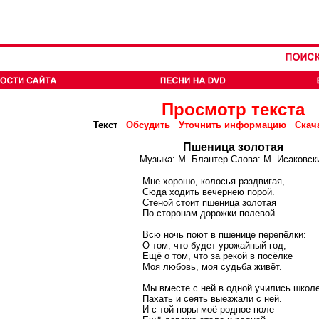
Просмотр текста
Текст
Обсудить
Уточнить информацию
Скач
Пшеница золотая
Музыка: М. Блантер Слова: М. Исаковск
Мне хорошо, колосья раздвигая,
Сюда ходить вечернею порой.
Стеной стоит пшеница золотая
По сторонам дорожки полевой.
Всю ночь поют в пшенице перепёлки:
О том, что будет урожайный год,
Ещё о том, что за рекой в посёлке
Моя любовь, моя судьба живёт.
Мы вместе с ней в одной учились школе
Пахать и сеять выезжали с ней.
И с той поры моё родное поле