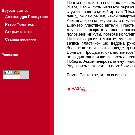
Но в концертах эта песня пользова
И вот, чтобы хоть каким-то образ
Друзья сайта:
студии ленинградской артели "Пла
певцу, он сам решал, какой реперту
Александра Пахмутова
Аккомпанировал ему оркестр студи
Ретро Фонотека
Диаметр пластинок артели "Пластм
двух зол - сократить текст и орк
Старые газеты
половиной минуты, потеряв исполни
По возвращении в Москву, Бунчико
Старый песенник
запись пластинок без ведома рук
больше не записываться нигде, кром
Больше "Прощайте, скалистые горы
Реклама:
по радиотрансляции во время "жи
Победы. Аккомпанировала ему пиан
Эту запись я отыскал в семейном ар
Роман Пантелюс, коллекционер.
НАЗАД