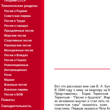
Поздний СССР
Тематические разделы
Песни о Родине
Советская лирика
Песни о Труде
Песни о городах
Праздничные песни
Морские песни
Спортивные песни
Пионерские песни
Молодежные песни
Песни о Вождях
Песни о Героях
Революционные
Интернационал
Речи
Марши
Военные песни
Вот что рассказал мне сам В. А. Бу
Военная лирика
В 1944 году к нему на квартиру на
Представились - Борис Терентьев
Песни о ВОВ
Терентьев - "Песню о бушлате", Жар
Плакаты
их мгновенно выучил и стал петь по 
скалистые горы" оказалось хуже.
Самодеятельность
пластинку. Первым оказался Петр Ки