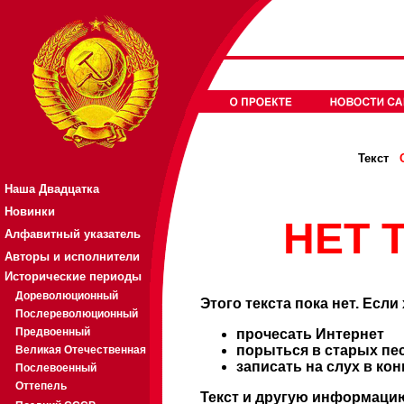
Текст
Наша Двадцатка
Новинки
НЕТ Т
Алфавитный указатель
Авторы и исполнители
Исторические периоды
Дореволюционный
Этого текста пока нет. Если
Послереволюционный
Предвоенный
прочесать Интернет
порыться в старых пе
Великая Отечественная
записать на слух в ко
Послевоенный
Оттепель
Текст и другую информацию