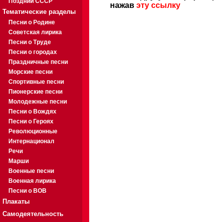
Поздний СССР
нажав
эту ссылку
Тематические разделы
Песни о Родине
Советская лирика
Песни о Труде
Песни о городах
Праздничные песни
Морские песни
Спортивные песни
Пионерские песни
Молодежные песни
Песни о Вождях
Песни о Героях
Революционные
Интернационал
Речи
Марши
Военные песни
Военная лирика
Песни о ВОВ
Плакаты
Самодеятельность