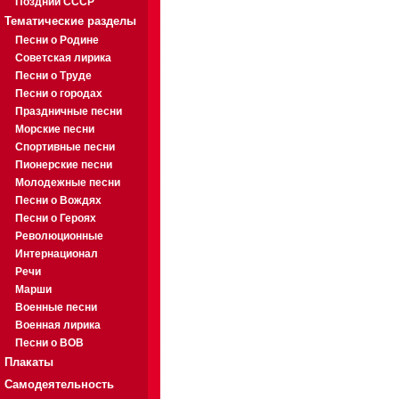
Поздний СССР
Тематические разделы
Песни о Родине
Советская лирика
Песни о Труде
Песни о городах
Праздничные песни
Морские песни
Спортивные песни
Пионерские песни
Молодежные песни
Песни о Вождях
Песни о Героях
Революционные
Интернационал
Речи
Марши
Военные песни
Военная лирика
Песни о ВОВ
Плакаты
Самодеятельность