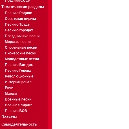
Поздний СССР
Тематические разделы
Песни о Родине
Советская лирика
Песни о Труде
Песни о городах
Праздничные песни
Морские песни
Спортивные песни
Пионерские песни
Молодежные песни
Песни о Вождях
Песни о Героях
Революционные
Интернационал
Речи
Марши
Военные песни
Военная лирика
Песни о ВОВ
Плакаты
Самодеятельность