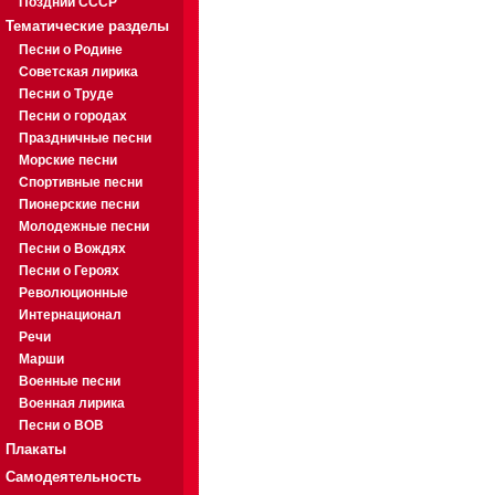
Поздний СССР
Тематические разделы
Песни о Родине
Советская лирика
Песни о Труде
Песни о городах
Праздничные песни
Морские песни
Спортивные песни
Пионерские песни
Молодежные песни
Песни о Вождях
Песни о Героях
Революционные
Интернационал
Речи
Марши
Военные песни
Военная лирика
Песни о ВОВ
Плакаты
Самодеятельность