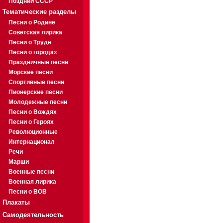
Поздний СССР
Тематические разделы
Песни о Родине
Советская лирика
Песни о Труде
Песни о городах
Праздничные песни
Морские песни
Спортивные песни
Пионерские песни
Молодежные песни
Песни о Вождях
Песни о Героях
Революционные
Интернационал
Речи
Марши
Военные песни
Военная лирика
Песни о ВОВ
Плакаты
Самодеятельность