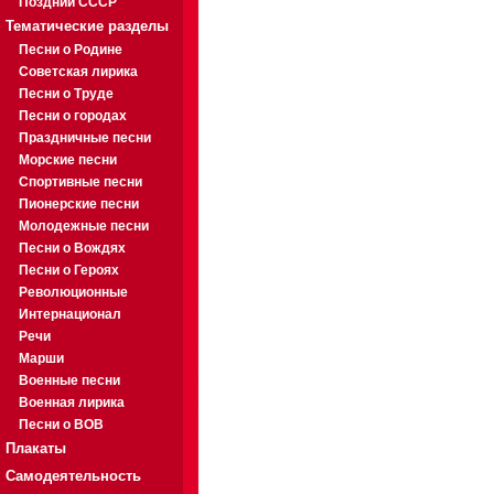
Поздний СССР
Тематические разделы
Песни о Родине
Советская лирика
Песни о Труде
Песни о городах
Праздничные песни
Морские песни
Спортивные песни
Пионерские песни
Молодежные песни
Песни о Вождях
Песни о Героях
Революционные
Интернационал
Речи
Марши
Военные песни
Военная лирика
Песни о ВОВ
Плакаты
Самодеятельность