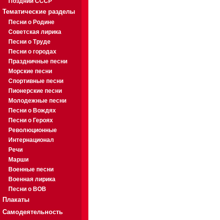
Поздний СССР
Тематические разделы
Песни о Родине
Советская лирика
Песни о Труде
Песни о городах
Праздничные песни
Морские песни
Спортивные песни
Пионерские песни
Молодежные песни
Песни о Вождях
Песни о Героях
Революционные
Интернационал
Речи
Марши
Военные песни
Военная лирика
Песни о ВОВ
Плакаты
Самодеятельность