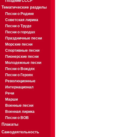
Поздний СССР
Тематические разделы
Песни о Родине
Советская лирика
Песни о Труде
Песни о городах
Праздничные песни
Морские песни
Спортивные песни
Пионерские песни
Молодежные песни
Песни о Вождях
Песни о Героях
Революционные
Интернационал
Речи
Марши
Военные песни
Военная лирика
Песни о ВОВ
Плакаты
Самодеятельность