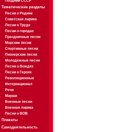
Поздний СССР
Тематические разделы
Песни о Родине
Советская лирика
Песни о Труде
Песни о городах
Праздничные песни
Морские песни
Спортивные песни
Пионерские песни
Молодежные песни
Песни о Вождях
Песни о Героях
Революционные
Интернационал
Речи
Марши
Военные песни
Военная лирика
Песни о ВОВ
Плакаты
Самодеятельность