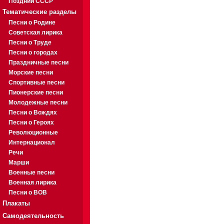
Поздний СССР
Тематические разделы
Песни о Родине
Советская лирика
Песни о Труде
Песни о городах
Праздничные песни
Морские песни
Спортивные песни
Пионерские песни
Молодежные песни
Песни о Вождях
Песни о Героях
Революционные
Интернационал
Речи
Марши
Военные песни
Военная лирика
Песни о ВОВ
Плакаты
Самодеятельность