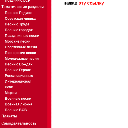
Поздний СССР
нажав
эту ссылку
Тематические разделы
Песни о Родине
Советская лирика
Песни о Труде
Песни о городах
Праздничные песни
Морские песни
Спортивные песни
Пионерские песни
Молодежные песни
Песни о Вождях
Песни о Героях
Революционные
Интернационал
Речи
Марши
Военные песни
Военная лирика
Песни о ВОВ
Плакаты
Самодеятельность