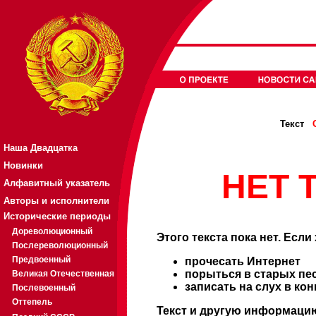
Текст
Наша Двадцатка
Новинки
НЕТ Т
Алфавитный указатель
Авторы и исполнители
Исторические периоды
Дореволюционный
Этого текста пока нет. Если
Послереволюционный
Предвоенный
прочесать Интернет
порыться в старых пе
Великая Отечественная
записать на слух в ко
Послевоенный
Оттепель
Текст и другую информацию