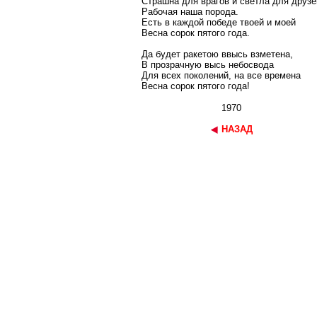
Страшна для врагов и светла для друзе
Рабочая наша порода.
Есть в каждой победе твоей и моей
Весна сорок пятого года.
Да будет ракетою ввысь взметена,
В прозрачную высь небосвода
Для всех поколений, на все времена
Весна сорок пятого года!
1970
НАЗАД