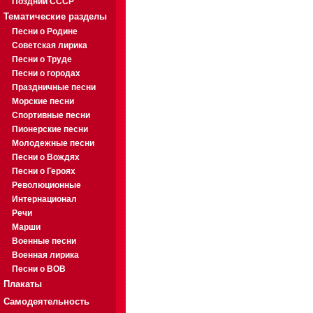
Поздний СССР
Тематические разделы
Песни о Родине
Советская лирика
Песни о Труде
Песни о городах
Праздничные песни
Морские песни
Спортивные песни
Пионерские песни
Молодежные песни
Песни о Вождях
Песни о Героях
Революционные
Интернационал
Речи
Марши
Военные песни
Военная лирика
Песни о ВОВ
Плакаты
Самодеятельность