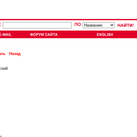
ать
Назад
ский