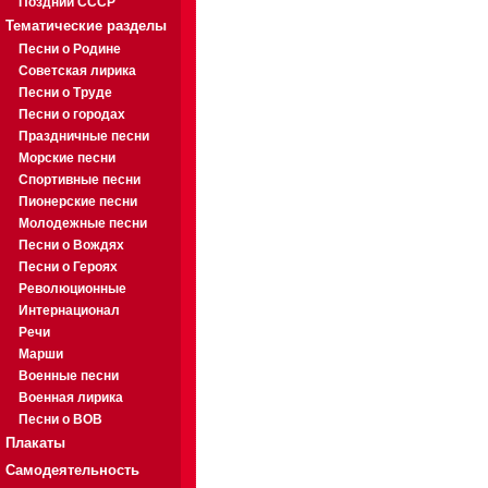
Поздний СССР
Тематические разделы
Песни о Родине
Советская лирика
Песни о Труде
Песни о городах
Праздничные песни
Морские песни
Спортивные песни
Пионерские песни
Молодежные песни
Песни о Вождях
Песни о Героях
Революционные
Интернационал
Речи
Марши
Военные песни
Военная лирика
Песни о ВОВ
Плакаты
Самодеятельность