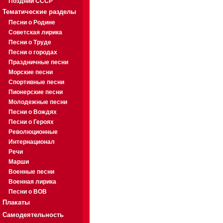
Поздний СССР
Тематические разделы
Песни о Родине
Советская лирика
Песни о Труде
Песни о городах
Праздничные песни
Морские песни
Спортивные песни
Пионерские песни
Молодежные песни
Песни о Вождях
Песни о Героях
Революционные
Интернационал
Речи
Марши
Военные песни
Военная лирика
Песни о ВОВ
Плакаты
Самодеятельность