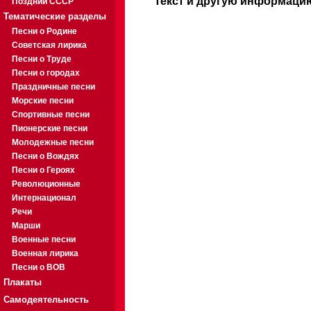
Текст и другую информацию
Поздний СССР
Тематические разделы
Песни о Родине
Советская лирика
Песни о Труде
Песни о городах
Праздничные песни
Морские песни
Спортивные песни
Пионерские песни
Молодежные песни
Песни о Вождях
Песни о Героях
Революционные
Интернационал
Речи
Марши
Военные песни
Военная лирика
Песни о ВОВ
Плакаты
Самодеятельность