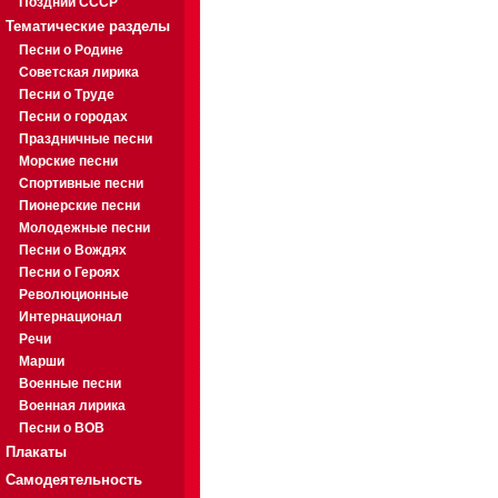
Поздний СССР
Тематические разделы
Песни о Родине
Советская лирика
Песни о Труде
Песни о городах
Праздничные песни
Морские песни
Спортивные песни
Пионерские песни
Молодежные песни
Песни о Вождях
Песни о Героях
Революционные
Интернационал
Речи
Марши
Военные песни
Военная лирика
Песни о ВОВ
Плакаты
Самодеятельность