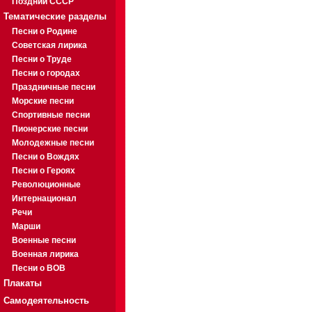
Поздний СССР
Тематические разделы
Песни о Родине
Советская лирика
Песни о Труде
Песни о городах
Праздничные песни
Морские песни
Спортивные песни
Пионерские песни
Молодежные песни
Песни о Вождях
Песни о Героях
Революционные
Интернационал
Речи
Марши
Военные песни
Военная лирика
Песни о ВОВ
Плакаты
Самодеятельность