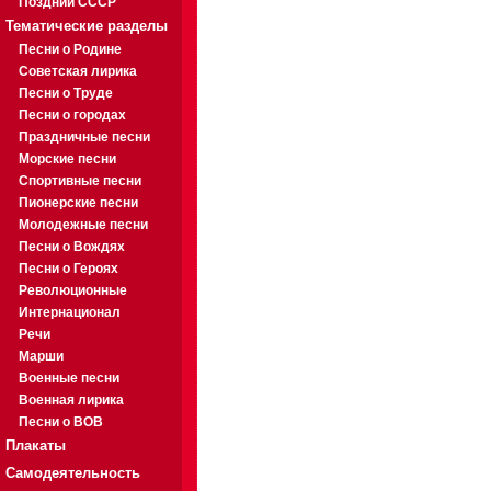
Поздний СССР
Тематические разделы
Песни о Родине
Советская лирика
Песни о Труде
Песни о городах
Праздничные песни
Морские песни
Спортивные песни
Пионерские песни
Молодежные песни
Песни о Вождях
Песни о Героях
Революционные
Интернационал
Речи
Марши
Военные песни
Военная лирика
Песни о ВОВ
Плакаты
Самодеятельность