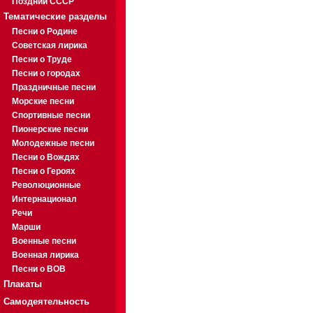
Поздний СССР
Тематические разделы
Песни о Родине
Советская лирика
Песни о Труде
Песни о городах
Праздничные песни
Морские песни
Спортивные песни
Пионерские песни
Молодежные песни
Песни о Вождях
Песни о Героях
Революционные
Интернационал
Речи
Марши
Военные песни
Военная лирика
Песни о ВОВ
Плакаты
Самодеятельность