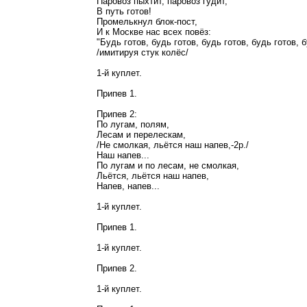
Паровоз пыхтит, паровоз гудит,
В путь готов!
Промелькнул блок-пост,
И к Москве нас всех повёз:
"Будь готов, будь готов, будь готов, будь готов, б
/имитируя стук колёс/
1-й куплет.
Припев 1.
Припев 2:
По лугам, полям,
Лесам и перелескам,
/Не смолкая, льётся наш напев,-2р./
Наш напев...
По лугам и по лесам, не смолкая,
Льётся, льётся наш напев,
Напев, напев...
1-й куплет.
Припев 1.
1-й куплет.
Припев 2.
1-й куплет.