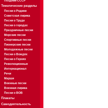
Поздний СССР
Тематические разделы
Песни о Родине
Советская лирика
Песни о Труде
Песни о городах
Праздничные песни
Морские песни
Спортивные песни
Пионерские песни
Молодежные песни
Песни о Вождях
Песни о Героях
Революционные
Интернационал
Речи
Марши
Военные песни
Военная лирика
Песни о ВОВ
Плакаты
Самодеятельность