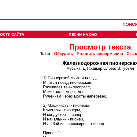
Просмотр текста
Текст
Обсудить
Уточнить информацию
Скач
Железнодорожная пионерска
Музыка: Д.Прицкер Слова: В.Гурьян
1) Пионерский мчится поезд,
Мчится поезд пионерский.
Разбивает тень экспресс,
Мимо поля, через лес,
Ручейкам через мосты наперевес.
2) Машинисты - пионеры,
Кочегары - пионеры,
И кондуктор - пионер,
И начальник - пионер,
И любой из пассажиров - пионер.
Припев 1: