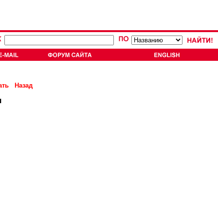
ать
Назад
я