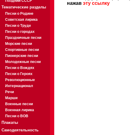
Поздний СССР
нажав
эту ссылку
Тематические разделы
Песни о Родине
Советская лирика
Песни о Труде
Песни о городах
Праздничные песни
Морские песни
Спортивные песни
Пионерские песни
Молодежные песни
Песни о Вождях
Песни о Героях
Революционные
Интернационал
Речи
Марши
Военные песни
Военная лирика
Песни о ВОВ
Плакаты
Самодеятельность