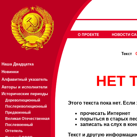
Текст
Наша Двадцатка
Новинки
НЕТ Т
Алфавитный указатель
Авторы и исполнители
Исторические периоды
Дореволюционный
Этого текста пока нет. Если
Послереволюционный
Предвоенный
прочесать Интернет
порыться в старых пе
Великая Отечественная
записать на слух в ко
Послевоенный
Оттепель
Текст и другую информацию