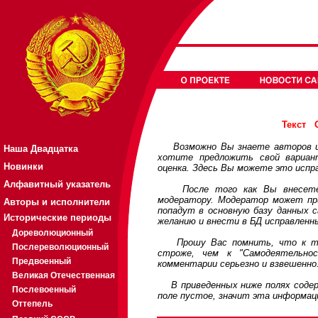
Текст
Возможно Вы знаете авторов или
Наша Двадцатка
хотите предложить свой вариа
Новинки
оценка. Здесь Вы можете это испр
Алфавитный указатель
После того как Вы внесете св
модератору. Модератор может при
Авторы и исполнители
попадут в основную базу данных 
Исторические периоды
желанию и внести в БД исправленн
Дореволюционный
Прошу Вас помнить, что к треб
Послереволюционный
строже, чем к "Самодеятельно
Предвоенный
комментарии серьезно и взвешенно
Великая Отечественная
В приведенных ниже полях содерж
Послевоенный
поле пустое, значит эта информац
Оттепель