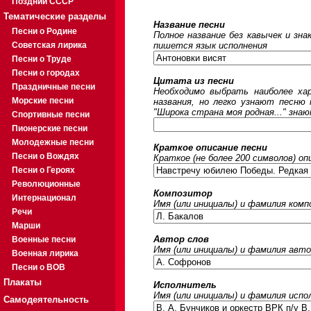
Поздний СССР
Тематические разделы
Название песни
Песни о Родине
Полное название без кавычек и зна
Советская лирика
пишется язык исполнения
Песни о Труде
Песни о городах
Цитата из песни
Праздничные песни
Необходимо выбрать наиболее ха
Морские песни
названия, но легко узнают песню
"Широка страна моя родная..." знаю
Спортивные песни
Пионерские песни
Молодежные песни
Краткое описание песни
Песни о Вождях
Краткое (не более 200 символов) оп
Песни о Героях
Революционные
Композитор
Интернационал
Имя (или инициалы) и фамилия ком
Речи
Марши
Автор слов
Военные песни
Имя (или инициалы) и фамилия авто
Военная лирика
Песни о ВОВ
Плакаты
Исполнитель
Имя (или инициалы) и фамилия исп
Самодеятельность