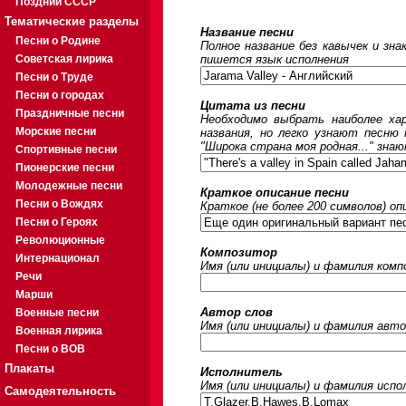
Поздний СССР
Тематические разделы
Название песни
Песни о Родине
Полное название без кавычек и зна
Советская лирика
пишется язык исполнения
Песни о Труде
Песни о городах
Цитата из песни
Праздничные песни
Необходимо выбрать наиболее ха
Морские песни
названия, но легко узнают песню
"Широка страна моя родная..." знаю
Спортивные песни
Пионерские песни
Молодежные песни
Краткое описание песни
Песни о Вождях
Краткое (не более 200 символов) оп
Песни о Героях
Революционные
Композитор
Интернационал
Имя (или инициалы) и фамилия ком
Речи
Марши
Автор слов
Военные песни
Имя (или инициалы) и фамилия авто
Военная лирика
Песни о ВОВ
Плакаты
Исполнитель
Имя (или инициалы) и фамилия исп
Самодеятельность