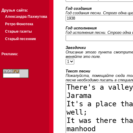
Год создания
Друзья сайта:
Год создания песни. Строго одна ц
Александра Пахмутова
Ретро Фонотека
Год исполнения
Старые газеты
Год исполнения песни. Строго одна
Старый песенник
Звездочки
Описание этого пункта смотрите
Реклама:
меняйте это поле.
Текст песни
Пожалуйста, помещайте сюда толь
песне необходимо писать в специал