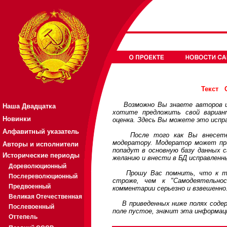
Текст
Возможно Вы знаете авторов или
Наша Двадцатка
хотите предложить свой вариа
Новинки
оценка. Здесь Вы можете это испр
Алфавитный указатель
После того как Вы внесете св
модератору. Модератор может при
Авторы и исполнители
попадут в основную базу данных 
Исторические периоды
желанию и внести в БД исправленн
Дореволюционный
Прошу Вас помнить, что к треб
Послереволюционный
строже, чем к "Самодеятельно
Предвоенный
комментарии серьезно и взвешенно
Великая Отечественная
В приведенных ниже полях содерж
Послевоенный
поле пустое, значит эта информац
Оттепель