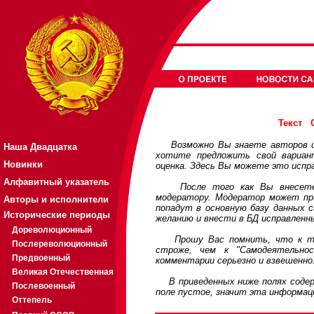
Текст
Возможно Вы знаете авторов или
Наша Двадцатка
хотите предложить свой вариа
Новинки
оценка. Здесь Вы можете это испр
Алфавитный указатель
После того как Вы внесете св
модератору. Модератор может при
Авторы и исполнители
попадут в основную базу данных 
Исторические периоды
желанию и внести в БД исправленн
Дореволюционный
Прошу Вас помнить, что к треб
Послереволюционный
строже, чем к "Самодеятельно
Предвоенный
комментарии серьезно и взвешенно
Великая Отечественная
В приведенных ниже полях содерж
Послевоенный
поле пустое, значит эта информац
Оттепель