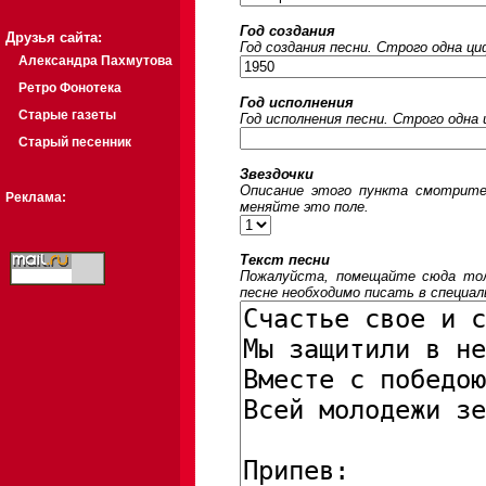
Год создания
Друзья сайта:
Год создания песни. Строго одна ц
Александра Пахмутова
Ретро Фонотека
Год исполнения
Старые газеты
Год исполнения песни. Строго одна
Старый песенник
Звездочки
Описание этого пункта смотрите
Реклама:
меняйте это поле.
Текст песни
Пожалуйста, помещайте сюда толь
песне необходимо писать в специал