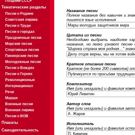
Поздний СССР
Тематические разделы
Название песни
Песни о Родине
Полное название без кавычек и зна
Советская лирика
пишется язык исполнения
Песни о Труде
Песни о городах
Цитата из песни
Праздничные песни
Необходимо выбрать наиболее ха
Морские песни
названия, но легко узнают песню
"Широка страна моя родная..." знаю
Спортивные песни
Пионерские песни
Молодежные песни
Краткое описание песни
Песни о Вождях
Краткое (не более 200 символов) оп
Песни о Героях
Революционные
Композитор
Интернационал
Имя (или инициалы) и фамилия ком
Речи
Марши
Автор слов
Военные песни
Имя (или инициалы) и фамилия авто
Военная лирика
Песни о ВОВ
Плакаты
Исполнитель
Имя (или инициалы) и фамилия исп
Самодеятельность