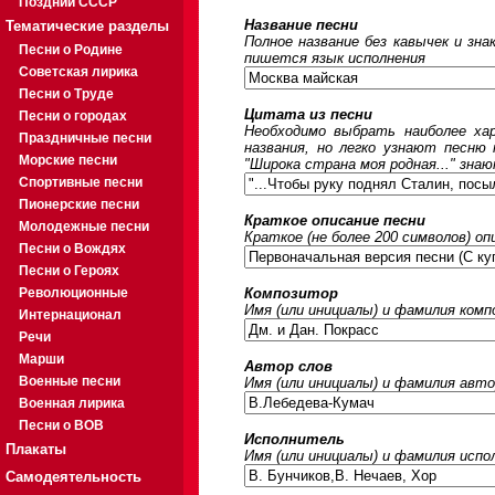
Поздний СССР
Название песни
Тематические разделы
Полное название без кавычек и зна
Песни о Родине
пишется язык исполнения
Советская лирика
Песни о Труде
Цитата из песни
Песни о городах
Необходимо выбрать наиболее ха
Праздничные песни
названия, но легко узнают песню
Морские песни
"Широка страна моя родная..." знаю
Спортивные песни
Пионерские песни
Краткое описание песни
Молодежные песни
Краткое (не более 200 символов) оп
Песни о Вождях
Песни о Героях
Революционные
Композитор
Имя (или инициалы) и фамилия ком
Интернационал
Речи
Марши
Автор слов
Военные песни
Имя (или инициалы) и фамилия авто
Военная лирика
Песни о ВОВ
Исполнитель
Плакаты
Имя (или инициалы) и фамилия исп
Самодеятельность