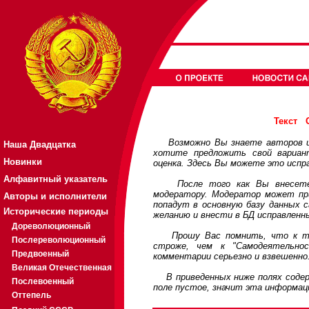
Текст
Возможно Вы знаете авторов или
Наша Двадцатка
хотите предложить свой вариа
Новинки
оценка. Здесь Вы можете это испр
Алфавитный указатель
После того как Вы внесете св
модератору. Модератор может при
Авторы и исполнители
попадут в основную базу данных 
Исторические периоды
желанию и внести в БД исправленн
Дореволюционный
Прошу Вас помнить, что к треб
Послереволюционный
строже, чем к "Самодеятельно
Предвоенный
комментарии серьезно и взвешенно
Великая Отечественная
В приведенных ниже полях содерж
Послевоенный
поле пустое, значит эта информац
Оттепель