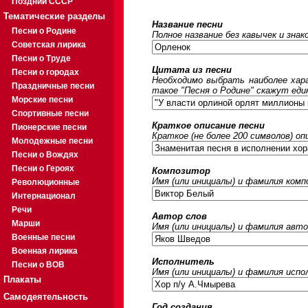
Поздний СССР
Тематические разделы
Название песни
Песни о Родине
Полное название без кавычек и знак
Советская лирика
Песни о Труде
Цитата из песни
Песни о городах
Необходимо выбрать наиболее хара
Праздничные песни
такое "Песня о Родине" скажут еди
Морские песни
Спортивные песни
Краткое описание песни
Пионерские песни
Краткое (не более 200 символов) оп
Молодежные песни
Песни о Вождях
Песни о Героях
Композитор
Имя (или инициалы) и фамилия ком
Революционные
Интернационал
Речи
Автор слов
Марши
Имя (или инициалы) и фамилия авто
Военные песни
Военная лирика
Исполнитель
Песни о ВОВ
Имя (или инициалы) и фамилия исп
Плакаты
Самодеятельность
Год создания