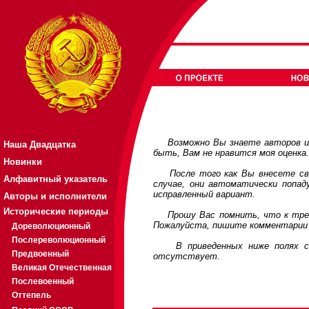
Возможно Вы знаете авторов или
Наша Двадцатка
быть, Вам не нравится моя оценка
Новинки
После того как Вы внесете свои
Алфавитный указатель
случае, они автоматически попа
исправленный вариант.
Авторы и исполнители
Исторические периоды
Прошу Вас помнить, что к требов
Пожалуйста, пишите комментарии 
Дореволюционный
Послереволюционный
В приведенных ниже полях соде
Предвоенный
отсутствует.
Великая Отечественная
Послевоенный
Оттепель