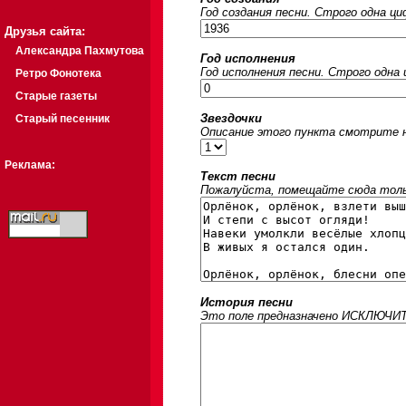
Год создания песни. Строго одна ц
Друзья сайта:
Александра Пахмутова
Год исполнения
Год исполнения песни. Строго одна
Ретро Фонотека
Старые газеты
Звездочки
Старый песенник
Описание этого пункта смотрите на
Реклама:
Текст песни
Пожалуйста, помещайте сюда только
История песни
Это поле предназначено ИСКЛЮЧИТЕЛ