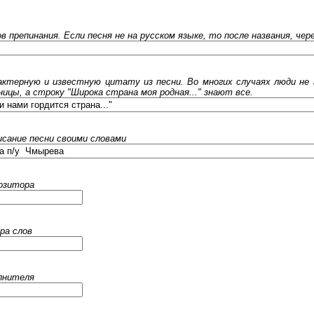
ов препинания. Если песня не на русском языке, то после названия, че
ктерную и известную цитату из песни. Во многих случаях люди не 
ницы, а строку "Широка страна моя родная..." знают все.
исание песни своими словами
позитора
ра слов
олнителя