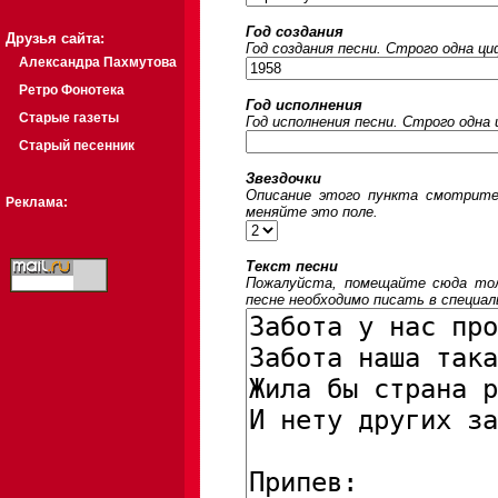
Год создания
Друзья сайта:
Год создания песни. Строго одна ц
Александра Пахмутова
Ретро Фонотека
Год исполнения
Старые газеты
Год исполнения песни. Строго одна
Старый песенник
Звездочки
Описание этого пункта смотрите
Реклама:
меняйте это поле.
Текст песни
Пожалуйста, помещайте сюда толь
песне необходимо писать в специал