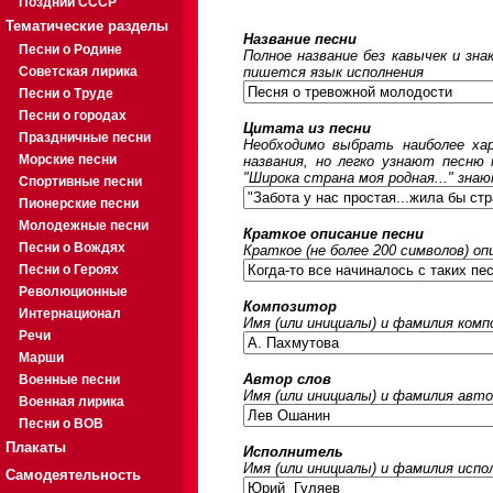
Поздний СССР
Тематические разделы
Название песни
Песни о Родине
Полное название без кавычек и зна
Советская лирика
пишется язык исполнения
Песни о Труде
Песни о городах
Цитата из песни
Праздничные песни
Необходимо выбрать наиболее ха
Морские песни
названия, но легко узнают песню
"Широка страна моя родная..." знаю
Спортивные песни
Пионерские песни
Молодежные песни
Краткое описание песни
Песни о Вождях
Краткое (не более 200 символов) оп
Песни о Героях
Революционные
Композитор
Интернационал
Имя (или инициалы) и фамилия ком
Речи
Марши
Автор слов
Военные песни
Имя (или инициалы) и фамилия авто
Военная лирика
Песни о ВОВ
Плакаты
Исполнитель
Имя (или инициалы) и фамилия исп
Самодеятельность