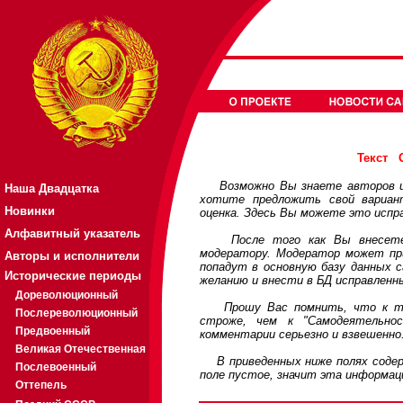
Текст
Возможно Вы знаете авторов или
Наша Двадцатка
хотите предложить свой вариа
Новинки
оценка. Здесь Вы можете это испр
Алфавитный указатель
После того как Вы внесете св
модератору. Модератор может при
Авторы и исполнители
попадут в основную базу данных 
Исторические периоды
желанию и внести в БД исправленн
Дореволюционный
Прошу Вас помнить, что к треб
Послереволюционный
строже, чем к "Самодеятельно
Предвоенный
комментарии серьезно и взвешенно
Великая Отечественная
В приведенных ниже полях содерж
Послевоенный
поле пустое, значит эта информац
Оттепель