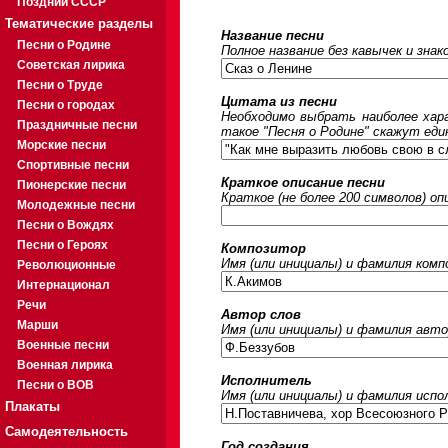
Поздний СССР
Тематические разделы
Название песни
Песни о Родине
Полное название без кавычек и знак
Советская лирика
Песни о Труде
Цитата из песни
Песни о городах
Необходимо выбрать наиболее хара
Праздничные песни
такое "Песня о Родине" скажут еди
Морские песни
Спортивные песни
Краткое описание песни
Пионерские песни
Краткое (не более 200 символов) оп
Молодежные песни
Песни о Вождях
Песни о Героях
Композитор
Имя (или инициалы) и фамилия ком
Революционные
Интернационал
Речи
Автор слов
Марши
Имя (или инициалы) и фамилия авто
Военные песни
Военная лирика
Исполнитель
Песни о ВОВ
Имя (или инициалы) и фамилия исп
Плакаты
Самодеятельность
Год создания