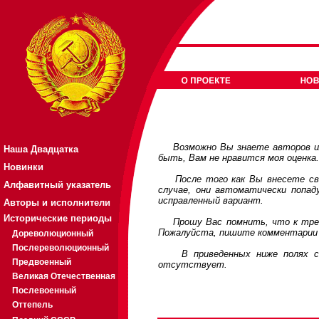
Возможно Вы знаете авторов или
Наша Двадцатка
быть, Вам не нравится моя оценка
Новинки
После того как Вы внесете свои
Алфавитный указатель
случае, они автоматически попа
исправленный вариант.
Авторы и исполнители
Исторические периоды
Прошу Вас помнить, что к требов
Пожалуйста, пишите комментарии 
Дореволюционный
Послереволюционный
В приведенных ниже полях соде
Предвоенный
отсутствует.
Великая Отечественная
Послевоенный
Оттепель