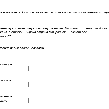
ов препинания. Если песня не на русском языке, то после названия, че
ктерную и известную цитату из песни. Во многих случаях люди не 
ницы, а строку "Широка страна моя родная..." знают все.
исание песни своими словами
позитора
ра слов
олнителя