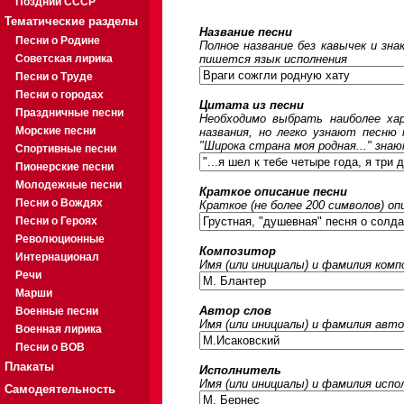
Поздний СССР
Тематические разделы
Название песни
Песни о Родине
Полное название без кавычек и зна
Советская лирика
пишется язык исполнения
Песни о Труде
Песни о городах
Цитата из песни
Праздничные песни
Необходимо выбрать наиболее ха
Морские песни
названия, но легко узнают песню
"Широка страна моя родная..." знаю
Спортивные песни
Пионерские песни
Молодежные песни
Краткое описание песни
Песни о Вождях
Краткое (не более 200 символов) оп
Песни о Героях
Революционные
Композитор
Интернационал
Имя (или инициалы) и фамилия ком
Речи
Марши
Автор слов
Военные песни
Имя (или инициалы) и фамилия авто
Военная лирика
Песни о ВОВ
Плакаты
Исполнитель
Имя (или инициалы) и фамилия исп
Самодеятельность