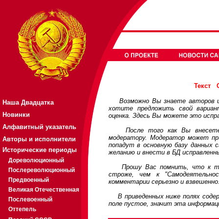
Текст
Возможно Вы знаете авторов или
Наша Двадцатка
хотите предложить свой вариа
Новинки
оценка. Здесь Вы можете это испр
Алфавитный указатель
После того как Вы внесете св
модератору. Модератор может при
Авторы и исполнители
попадут в основную базу данных 
Исторические периоды
желанию и внести в БД исправленн
Дореволюционный
Прошу Вас помнить, что к треб
Послереволюционный
строже, чем к "Самодеятельно
Предвоенный
комментарии серьезно и взвешенно
Великая Отечественная
В приведенных ниже полях содерж
Послевоенный
поле пустое, значит эта информац
Оттепель