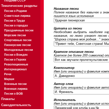
Поздний СССР
Тематические разделы
Название песни
Песни о Родине
Полное название без кавычек и зна
Советская лирика
пишется язык исполнения
Песни о Труде
Песни о городах
Цитата из песни
Праздничные песни
Необходимо выбрать наиболее ха
Морские песни
названия, но легко узнают песню
"Широка страна моя родная..." знаю
Спортивные песни
Пионерские песни
Молодежные песни
Краткое описание песни
Песни о Вождях
Краткое (не более 200 символов) оп
Песни о Героях
Революционные
Композитор
Интернационал
Имя (или инициалы) и фамилия ком
Речи
Марши
Автор слов
Военные песни
Имя (или инициалы) и фамилия авто
Военная лирика
Песни о ВОВ
Плакаты
Исполнитель
Имя (или инициалы) и фамилия исп
Самодеятельность