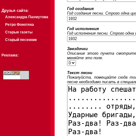
Год создания
Друзья сайта:
Год создания песни. Строго одна ц
Александра Пахмутова
Ретро Фонотека
Год исполнения
Старые газеты
Год исполнения песни. Строго одна
Старый песенник
Звездочки
Описание этого пункта смотрите
Реклама:
меняйте это поле.
Текст песни
Пожалуйста, помещайте сюда толь
песне необходимо писать в специал