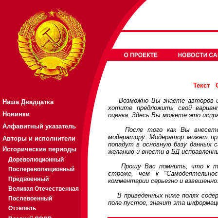
Текст
Возможно Вы знаете авторов или
Наша Двадцатка
хотите предложить свой вариа
Новинки
оценка. Здесь Вы можете это испр
Алфавитный указатель
После того как Вы внесете св
модератору. Модератор может при
Авторы и исполнители
попадут в основную базу данных 
Исторические периоды
желанию и внести в БД исправленн
Дореволюционный
Прошу Вас помнить, что к треб
Послереволюционный
строже, чем к "Самодеятельно
Предвоенный
комментарии серьезно и взвешенно
Великая Отечественная
В приведенных ниже полях содерж
Послевоенный
поле пустое, значит эта информац
Оттепель