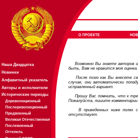
Возможно Вы знаете авторов или
Наша Двадцатка
быть, Вам не нравится моя оценка
Новинки
После того как Вы внесете свои
Алфавитный указатель
случае, они автоматически попа
исправленный вариант.
Авторы и исполнители
Исторические периоды
Прошу Вас помнить, что к требов
Пожалуйста, пишите комментарии 
Дореволюционный
Послереволюционный
В приведенных ниже полях соде
Предвоенный
отсутствует.
Великая Отечественная
Послевоенный
Оттепель