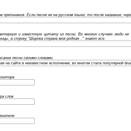
ов препинания. Если песня не на русском языке, то после названия, че
ктерную и известную цитату из песни. Во многих случаях люди не 
ницы, а строку "Широка страна моя родная..." знают все.
исание песни своими словами
позитора
ра слов
олнителя