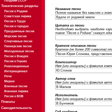
Поздний СССР
Тематические разделы
Название песни
Песни о Родине
Полное название без кавычек и знак
Советская лирика
Песни о Труде
Цитата из песни
Песни о городах
Необходимо выбрать наиболее хара
Праздничные песни
такое "Песня о Родине" скажут еди
Морские песни
Спортивные песни
Краткое описание песни
Пионерские песни
Краткое (не более 200 символов) оп
Молодежные песни
Песни о Вождях
Песни о Героях
Композитор
Имя (или инициалы) и фамилия ком
Революционные
Интернационал
Речи
Автор слов
Марши
Имя (или инициалы) и фамилия авто
Военные песни
Военная лирика
Исполнитель
Песни о ВОВ
Имя (или инициалы) и фамилия исп
Плакаты
Самодеятельность
Год создания