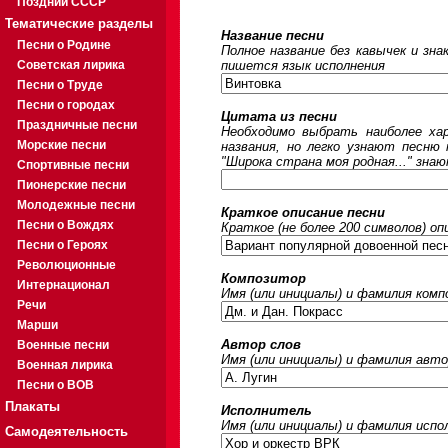
Поздний СССР
Тематические разделы
Название песни
Песни о Родине
Полное название без кавычек и зна
Советская лирика
пишется язык исполнения
Песни о Труде
Песни о городах
Цитата из песни
Праздничные песни
Необходимо выбрать наиболее ха
Морские песни
названия, но легко узнают песню
"Широка страна моя родная..." знаю
Спортивные песни
Пионерские песни
Молодежные песни
Краткое описание песни
Песни о Вождях
Краткое (не более 200 символов) оп
Песни о Героях
Революционные
Композитор
Интернационал
Имя (или инициалы) и фамилия ком
Речи
Марши
Автор слов
Военные песни
Имя (или инициалы) и фамилия авто
Военная лирика
Песни о ВОВ
Плакаты
Исполнитель
Имя (или инициалы) и фамилия исп
Самодеятельность