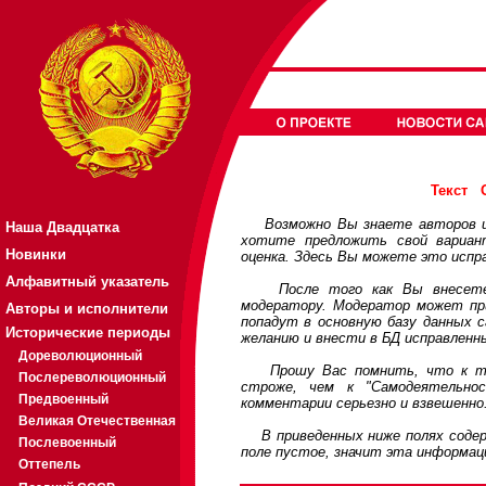
Текст
Возможно Вы знаете авторов или
Наша Двадцатка
хотите предложить свой вариа
Новинки
оценка. Здесь Вы можете это испр
Алфавитный указатель
После того как Вы внесете св
модератору. Модератор может при
Авторы и исполнители
попадут в основную базу данных 
Исторические периоды
желанию и внести в БД исправленн
Дореволюционный
Прошу Вас помнить, что к треб
Послереволюционный
строже, чем к "Самодеятельно
Предвоенный
комментарии серьезно и взвешенно
Великая Отечественная
В приведенных ниже полях содерж
Послевоенный
поле пустое, значит эта информац
Оттепель