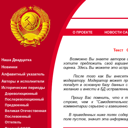
Текст
Возможно Вы знаете авторов или
Наша Двадцатка
хотите предложить свой вариа
Новинки
оценка. Здесь Вы можете это испр
Алфавитный указатель
После того как Вы внесете св
модератору. Модератор может при
Авторы и исполнители
попадут в основную базу данных 
Исторические периоды
желанию и внести в БД исправленн
Дореволюционный
Прошу Вас помнить, что к треб
Послереволюционный
строже, чем к "Самодеятельно
Предвоенный
комментарии серьезно и взвешенно
Великая Отечественная
В приведенных ниже полях содерж
Послевоенный
поле пустое, значит эта информац
Оттепель