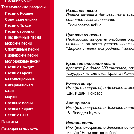
Поздний СССР
Тематические разделы
Название песни
Песни о Родине
Полное название без кавычек и зна
Советская лирика
пишется язык исполнения
Песни о Труде
Песни о городах
Цитата из песни
Праздничные песни
Необходимо выбрать наиболее ха
Морские песни
названия, но легко узнают песню
"Широка страна моя родная..." знаю
Спортивные песни
Пионерские песни
Молодежные песни
Краткое описание песни
Песни о Вождях
Краткое (не более 200 символов) оп
Песни о Героях
Революционные
Композитор
Интернационал
Имя (или инициалы) и фамилия ком
Речи
Марши
Автор слов
Военные песни
Имя (или инициалы) и фамилия авто
Военная лирика
Песни о ВОВ
Плакаты
Исполнитель
Имя (или инициалы) и фамилия исп
Самодеятельность