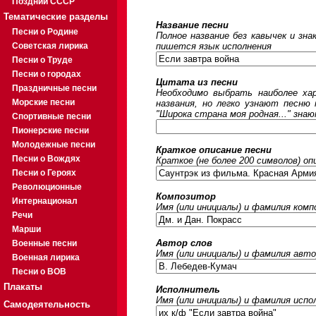
Поздний СССР
Тематические разделы
Название песни
Песни о Родине
Полное название без кавычек и зна
Советская лирика
пишется язык исполнения
Песни о Труде
Песни о городах
Цитата из песни
Праздничные песни
Необходимо выбрать наиболее ха
Морские песни
названия, но легко узнают песню
"Широка страна моя родная..." знаю
Спортивные песни
Пионерские песни
Молодежные песни
Краткое описание песни
Песни о Вождях
Краткое (не более 200 символов) оп
Песни о Героях
Революционные
Композитор
Интернационал
Имя (или инициалы) и фамилия ком
Речи
Марши
Автор слов
Военные песни
Имя (или инициалы) и фамилия авто
Военная лирика
Песни о ВОВ
Плакаты
Исполнитель
Имя (или инициалы) и фамилия исп
Самодеятельность