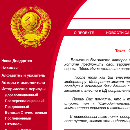
Текст
Возможно Вы знаете авторов или
Наша Двадцатка
хотите предложить свой вариа
Новинки
оценка. Здесь Вы можете это испр
Алфавитный указатель
После того как Вы внесете св
модератору. Модератор может при
Авторы и исполнители
попадут в основную базу данных 
Исторические периоды
желанию и внести в БД исправленн
Дореволюционный
Прошу Вас помнить, что к треб
Послереволюционный
строже, чем к "Самодеятельно
Предвоенный
комментарии серьезно и взвешенно
Великая Отечественная
В приведенных ниже полях содерж
Послевоенный
поле пустое, значит эта информац
Оттепель