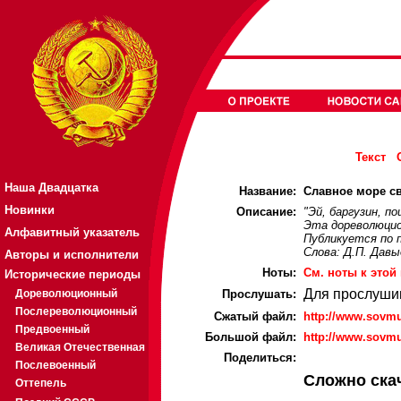
Текст
Наша Двадцатка
Название:
Славное море св
Новинки
Описание:
"Эй, баргузин, п
Эта дореволюцио
Алфавитный указатель
Публикуется по 
Слова: Д.П. Давы
Авторы и исполнители
Ноты:
Cм. ноты к этой
Исторические периоды
Для прослуши
Дореволюционный
Прослушать:
Послереволюционный
Cжатый файл:
http://www.sovmu
Предвоенный
Большой файл:
http://www.sovmu
Великая Отечественная
Поделиться:
Послевоенный
Сложно ска
Оттепель