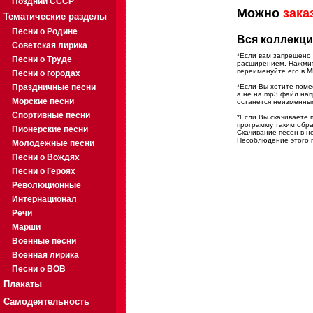
Поздний СССР
Можно
зака
Тематические разделы
Песни о Родине
Вся коллекци
Советская лирика
*Если вам запрещено 
Песни о Труде
расширением. Нажмите
переименуйте его в M
Песни о городах
Праздничные песни
*Если Вы хотите помес
а не на mp3 файл на
Морские песни
останется неизменны
Спортивные песни
*Если Вы скачиваете 
программу таким обра
Пионерские песни
Скачивание песен в н
Несоблюдение этого п
Молодежные песни
Песни о Вождях
Песни о Героях
Революционные
Интернационал
Речи
Марши
Военные песни
Военная лирика
Песни о ВОВ
Плакаты
Самодеятельность